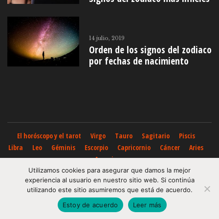
14 julio, 2019
Orden de los signos del zodiaco
por fechas de nacimiento
El horóscopo y el tarot
Virgo
Tauro
Sagitario
Piscis
Libra
Leo
Géminis
Escorpio
Capricornio
Cáncer
Aries
Acuario
Todo el contenido de horoscoposhoy.org posee derechos de autor.
Utilizamos cookies para asegurar que damos la mejor
experiencia al usuario en nuestro sitio web. Si continúa
Queda totalmente prohibida cualquier copia, reproducción o
utilizando este sitio asumiremos que está de acuerdo.
explotación de este contenido.
Estoy de acuerdo
Leer más