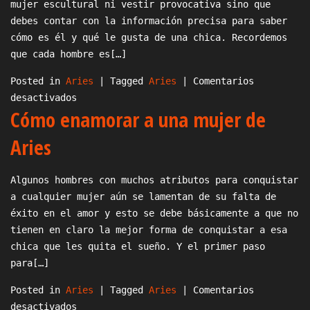
mujer escultural ni vestir provocativa sino que
debes contar con la información precisa para saber
cómo es él y qué le gusta de una chica. Recordemos
que cada hombre es[…]
Posted in
Aries
|
Tagged
Aries
|
Comentarios
en
desactivados
Cómo enamorar a una mujer de
Qué
le
Aries
gusta
a
Algunos hombres con muchos atributos para conquistar
un
a cualquier mujer aún se lamentan de su falta de
Aries
éxito en el amor y esto se debe básicamente a que no
de
tienen en claro la mejor forma de conquistar a esa
una
chica que les quita el sueño. Y el primer paso
mujer
para[…]
Posted in
Aries
|
Tagged
Aries
|
Comentarios
en
desactivados