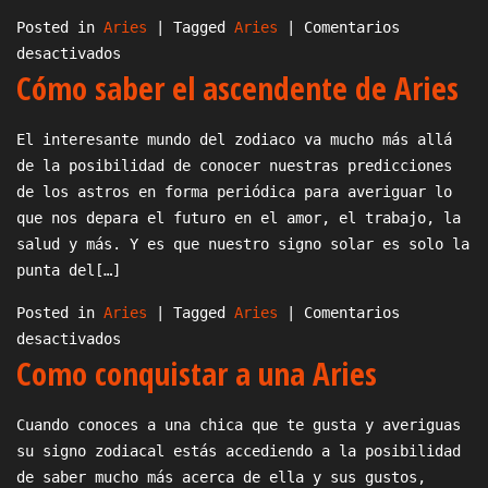
Posted in
Aries
|
Tagged
Aries
|
Comentarios
en
desactivados
Cómo saber el ascendente de Aries
Cuando
es
Aries
El interesante mundo del zodiaco va mucho más allá
de la posibilidad de conocer nuestras predicciones
de los astros en forma periódica para averiguar lo
que nos depara el futuro en el amor, el trabajo, la
salud y más. Y es que nuestro signo solar es solo la
punta del[…]
Posted in
Aries
|
Tagged
Aries
|
Comentarios
en
desactivados
Como conquistar a una Aries
Cómo
saber
el
Cuando conoces a una chica que te gusta y averiguas
ascendente
su signo zodiacal estás accediendo a la posibilidad
de
de saber mucho más acerca de ella y sus gustos,