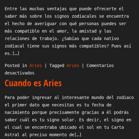
a
Entre las muchas ventajas que puede ofrecerte el
un
saber más sobre los signos zodiacales se encuentra
Aries
el hecho de averiguar con qué personas puedes ser
más compatible en el amor, la amistad y las
relaciones de trabajo. ¿Sabías que cada nativo
zodiacal tiene sus signos más compatibles? Pues así
es.[…]
Posted in
Aries
|
Tagged
Aries
|
Comentarios
en
desactivados
Cuando es Aries
Con
qué
signo
Para poder ingresar al interesante mundo del zodiaco
Aries
el primer dato que necesitas es tu fecha de
es
nacimiento porque precisamente gracias a él podrás
compatible
saber cuál es tu signo solar. Es decir, el signo en
el cual se encontraba ubicado el sol en tu Carta
Astral al preciso momento de[…]