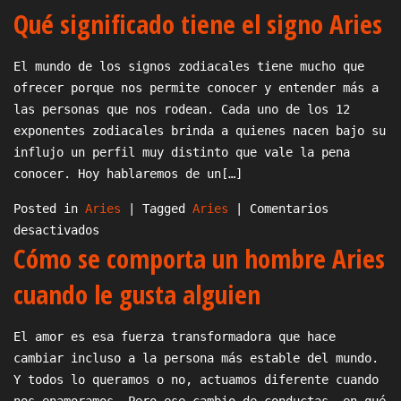
Qué significado tiene el signo Aries
Cómo
enamorar
a
El mundo de los signos zodiacales tiene mucho que
una
ofrecer porque nos permite conocer y entender más a
mujer
las personas que nos rodean. Cada uno de los 12
de
exponentes zodiacales brinda a quienes nacen bajo su
Aries
influjo un perfil muy distinto que vale la pena
conocer. Hoy hablaremos de un[…]
Posted in
Aries
|
Tagged
Aries
|
Comentarios
en
desactivados
Cómo se comporta un hombre Aries
Qué
significado
cuando le gusta alguien
tiene
el
El amor es esa fuerza transformadora que hace
signo
cambiar incluso a la persona más estable del mundo.
Aries
Y todos lo queramos o no, actuamos diferente cuando
nos enamoramos. Pero ese cambio de conductas, en qué