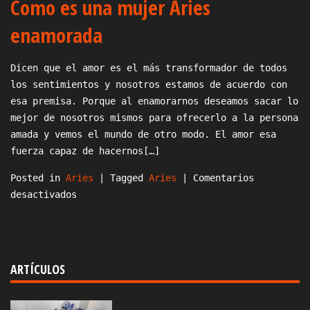
Como es una mujer Aries
Como
conquistar
enamorada
a
un
Dicen que el amor es el más transformador de todos
hombre
los sentimientos y nosotros estamos de acuerdo con
Aries
esa premisa. Porque al enamorarnos deseamos sacar lo
en
mejor de nosotros mismos para ofrecerlo a la persona
la
amada y vemos el mundo de otro modo. El amor esa
cama
fuerza capaz de hacernos[…]
Posted in
Aries
|
Tagged
Aries
|
Comentarios
en
desactivados
Como
es
una
mujer
ARTÍCULOS
Aries
enamorada