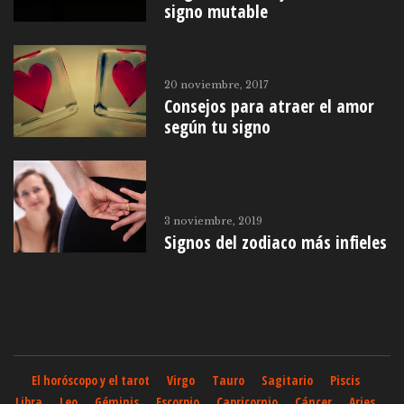
signo mutable
20 noviembre, 2017
Consejos para atraer el amor
según tu signo
3 noviembre, 2019
Signos del zodiaco más infieles
El horóscopo y el tarot
Virgo
Tauro
Sagitario
Piscis
Libra
Leo
Géminis
Escorpio
Capricornio
Cáncer
Aries