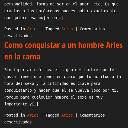
Aries
personalidad, forma de ser en el amor, etc. Es que
gracias a los horóscopos puedes saber exactamente
qué quiere esa mujer en[…]
Posted in
Aries
|
Tagged
Aries
|
Comentarios
en
desactivados
Como conquistar a un hombre Aries
Como
conquistar
en la cama
a
una
Sin importar cuál sea el signo del hombre que te
Aries
gusta tienes que tener en claro que tu actitud a la
hora del sexo y la intimidad es clave para
conquistarlo y hacer que él se vuelva loco por ti.
Porque para cualquier hombre el sexo es muy
importante y[…]
Posted in
Aries
|
Tagged
Aries
|
Comentarios
en
desactivados