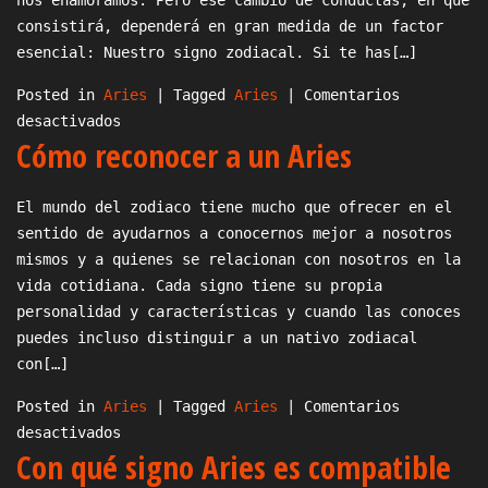
consistirá, dependerá en gran medida de un factor
esencial: Nuestro signo zodiacal. Si te has[…]
Posted in
Aries
|
Tagged
Aries
|
Comentarios
en
desactivados
Cómo reconocer a un Aries
Cómo
se
comporta
El mundo del zodiaco tiene mucho que ofrecer en el
un
sentido de ayudarnos a conocernos mejor a nosotros
hombre
mismos y a quienes se relacionan con nosotros en la
Aries
vida cotidiana. Cada signo tiene su propia
cuando
personalidad y características y cuando las conoces
le
puedes incluso distinguir a un nativo zodiacal
gusta
con[…]
alguien
Posted in
Aries
|
Tagged
Aries
|
Comentarios
en
desactivados
Con qué signo Aries es compatible
Cómo
reconocer