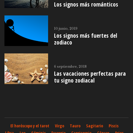
Los signos más románticos
10 junio, 2019
Los signos más fuertes del
zodiaco
6 septiembre, 2018
Las vacaciones perfectas para
tu signo zodiacal
El horóscopo y el tarot
Virgo
Tauro
Sagitario
Piscis
Libra
Leo
Géminis
Escorpio
Capricornio
Cáncer
Aries