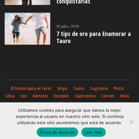
conquistarlas
16 julio, 2018
7 tips de oro para Enamorar a
Tauro
El horóscopo y el tarot
Virgo
Tauro
Sagitario
Piscis
Libra
Leo
Géminis
Escorpio
Capricornio
Cáncer
Aries
Acuario
Utilizamos cookies para asegurar que damos la mejor
Todo el contenido de horoscoposhoy.org posee derechos de autor.
experiencia al usuario en nuestro sitio web. Si continúa
Queda totalmente prohibida cualquier copia, reproducción o
utilizando este sitio asumiremos que está de acuerdo.
explotación de este contenido.
Estoy de acuerdo
Leer más